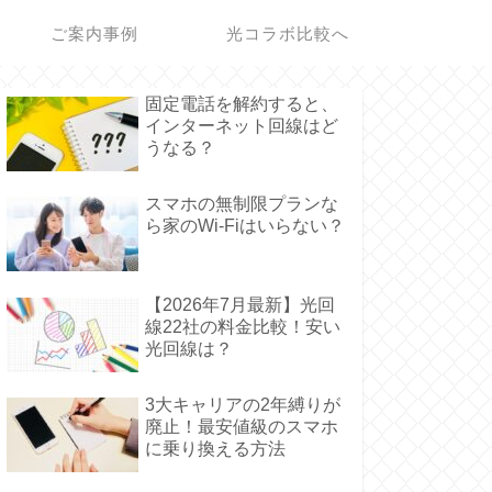
ご案内事例
光コラボ比較へ
固定電話を解約すると、
インターネット回線はど
うなる？
スマホの無制限プランな
ら家のWi-Fiはいらない？
【2026年7月最新】光回
線22社の料金比較！安い
光回線は？
3大キャリアの2年縛りが
廃止！最安値級のスマホ
に乗り換える方法