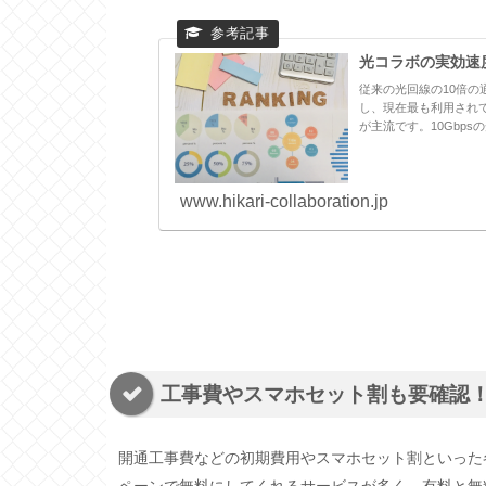
光コラボの実効速
従来の光回線の10倍の
し、現在最も利用されてい
が主流です。10Gbps
www.hikari-collaboration.jp
工事費やスマホセット割も要確認
開通工事費などの初期費用やスマホセット割といった
ペーンで無料にしてくれるサービスが多く、有料と無