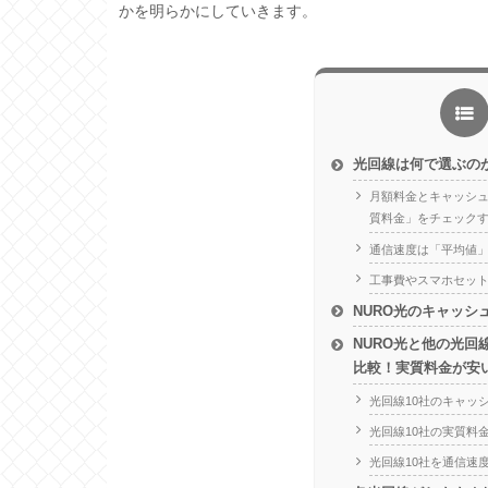
かを明らかにしていきます。
光回線は何で選ぶの
月額料金とキャッシ
質料金」をチェック
通信速度は「平均値
工事費やスマホセッ
NURO光のキャッシ
NURO光と他の光回
比較！実質料金が安
光回線10社のキャッ
光回線10社の実質料
光回線10社を通信速