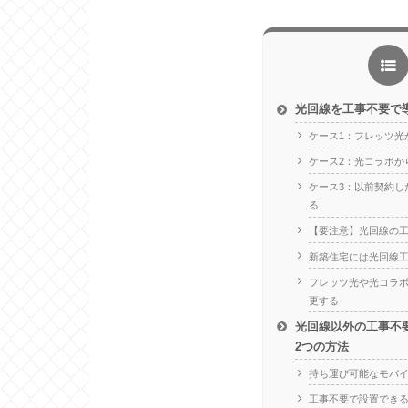
光回線を工事不要で
ケース1：フレッツ光
ケース2：光コラボか
ケース3：以前契約し
る
【要注意】光回線の工
新築住宅には光回線
フレッツ光や光コラ
更する
光回線以外の工事不
2つの方法
持ち運び可能なモバイル
工事不要で設置でき