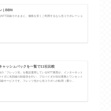
| BBN
はNTT回線そのままに、価格を安くご利用するなら光コラボレーショ
キャッシュバックを一覧で11社比較
線の「フレッツ光」を敷設運用しているNTT東西が、インターネット
バイダに光回線の卸提供を行い、プロバイダが自社業務とワンセット
線サービスです。フレッツ光から光コラボへの転用（乗り...