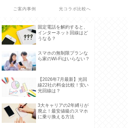
ご案内事例
光コラボ比較へ
固定電話を解約すると、
インターネット回線はど
うなる？
スマホの無制限プランな
ら家のWi-Fiはいらない？
【2026年7月最新】光回
線22社の料金比較！安い
光回線は？
3大キャリアの2年縛りが
廃止！最安値級のスマホ
に乗り換える方法