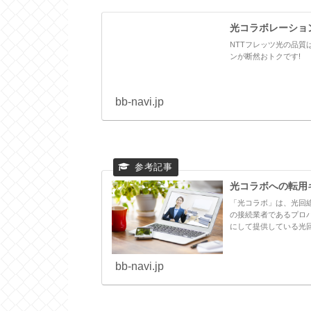
光コラボレーション 
NTTフレッツ光の品質
ンが断然おトクです!
bb-navi.jp
光コラボへの転用
「光コラボ」は、光回
の接続業者であるプロ
にして提供している光回
bb-navi.jp