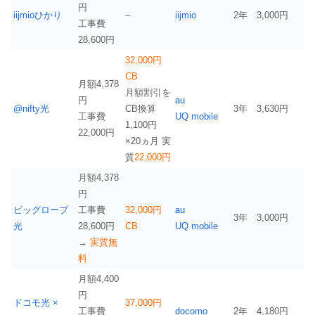
円
iijmioひかり
–
iijmio
2年
3,000円
工事費
28,600円
32,000円
CB
月額4,378
月額割引を
円
au
@nifty光
CB換算
3年
3,630円
工事費
UQ mobile
1,100円
22,000円
×20ヵ月 実
質
22,000円
月額4,378
円
ビッグローブ
工事費
32,000円
au
3年
3,000円
光
28,600円
CB
UQ mobile
→
実質無
料
月額4,400
円
ドコモ光 ×
37,000円
工事費
docomo
2年
4,180円