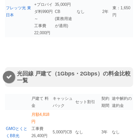
+プロバイ
35,000円
フレッツ光 東
東：1,650
ダ料990円
CB
なし
2年
日本
円
～
(業務用途
工事費
が適用)
22,000円
光回線 戸建て（1Gbps・2Gbps）の料金比較
一覧
戸建て 料
キャッシュ
契約
途中解約の
セット割引
金
バック
期間
違約金
月額4,818
円
GMOとくと
工事費
5,000円CB
なし
3年
なし
くBB光
26,400円