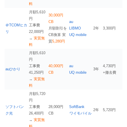
料
月額5,610
30,000円
円
CB
au
＠TCOMヒカ
工事費
月額割引を
LIBMO
2年
3,300円
リ
22,000円
CB換算 実
UQ mobile
→
実質無
質
5,280円
料
月額5,610
円
工事費
40,000円
au
4,730円
auひかり
3年
41,250円
CB
UQ mobile
+撤去費
→
実質無
料
月額5,720
円
ソフトバン
工事費
28,000円
SoftBank
2年
5,720円
ク光
26,400円
CB
ワイモバイル
→
実質無
料