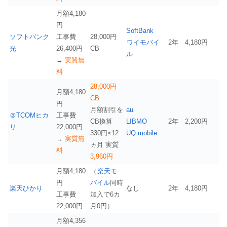
月額4,180
円
SoftBank
ソフトバンク
工事費
28,000円
ワイモバイ
2年
4,180円
光
26,400円
CB
ル
→
実質無
料
28,000円
月額4,180
CB
円
月額割引を
au
＠TCOMヒカ
工事費
CB換算
LIBMO
2年
2,200円
リ
22,000円
330円×12
UQ mobile
→
実質無
ヵ月 実質
料
3,960円
月額4,180
（
楽天モ
円
バイル
同時
楽天ひかり
なし
2年
4,180円
工事費
加入で6カ
22,000円
月0円）
月額4,356