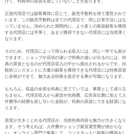
けて、特典用の原資を渡していないことがあります。
正規代理店では顧客獲得に応じて、販売手数料を得て運営されて
います。この販売手数料は全ての代理店で、同じ計算方法にはな
っていません。決められた期間内に、より多くの新規顧客を獲得
する代理店には手厚く、あまり獲得できない代理店には当然薄く
なります。
そのため、代理店によって得られる収入には、同じ一件でも差が
できます。ショップや店頭の違いで特典の違いが出るのには、特
典の原資となるのが代理店収入の中から捻出されるからです。比
較的コンスタントに大量の顧客を獲得できる代理店には特典原資
に余裕ができて、魅力ある特典を提示する事が可能になります。
もちろん、収益の全部を特典に充てていては、事業として成り立
ちません。代理店収入から家賃や光熱費、広告宣伝費に加えて人
件費等の経費を差し引いた金額が、特典の原資にできる財源にな
ります。
原資が大きくとれる代理店が、当然特典内容も魅力が大きくなり
ます。そう考えれば、人件費やショップ家賃運営費が掛からな
い、
オンライン専門で集客して、コンスタントに顧客の獲得をし