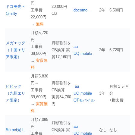
円
ドコモ光 ×
20,000円
工事費
docomo
2年
5,500円
@nifty
CB
22,000円
→
無料
月額5,720
円
メガエッグ
月額割引を
工事費
au
（中国エリ
CB換算 実
2年
5,720円
38,500円
UQ mobile
ア限定）
質17,160円
→
実質無
料
月額5,830
円～
月額割引を
ビビック
au
月額１ヵ月
工事費
CB換算
（九州エリ
UQ mobile
3年
分
39,600円
実質34,760
ア限定）
QTモバイル
+撤去費
→
実質無
円
料
月額7,095
月額割引を
円
au
So-net光 L
CB換算 実
なし
なし
工事費
UQ mobile