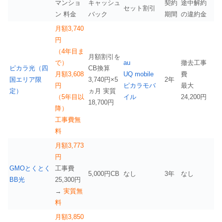
マンショ
キャッシュ
契約
途中解約
セット割引
ン 料金
バック
期間
の違約金
月額
3,740
円
（4年目ま
月額割引を
で）
au
撤去工事
ピカラ光（四
CB換算
月額3,608
UQ mobile
費
国エリア限
3,740円×5
2年
円
ピカラモバ
最大
定）
ヵ月 実質
（5年目以
イル
24,200円
18,700円
降）
工事費無
料
月額3,773
円
GMOとくとく
工事費
5,000円CB
なし
3年
なし
BB光
25,300円
→
実質無
料
月額3,850