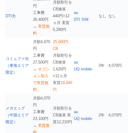
月額割引を
円
CB換算
工事費
au
DTI光
440円×12
なし
なし
26,400円
DTI SIM
ヵ月 実質
→
実質無
5,280円
料
月額4,070
25,000円
円
CB
工事費
月額割引を
コミュファ光
27,500円
CB換算
au
（東海エリア
2年
4,070円
→
オプシ
1,620円
UQ mobile
限定）
ョン加入
×12ヵ月
で実質無
実質
19,440
料
円
月額4,070
円
メガエッグ
月額割引を
工事費
au
（中国エリア
CB換算 実
2年
4,070円
23,100円
UQ mobile
限定）
質12,210円
→
実質無
料