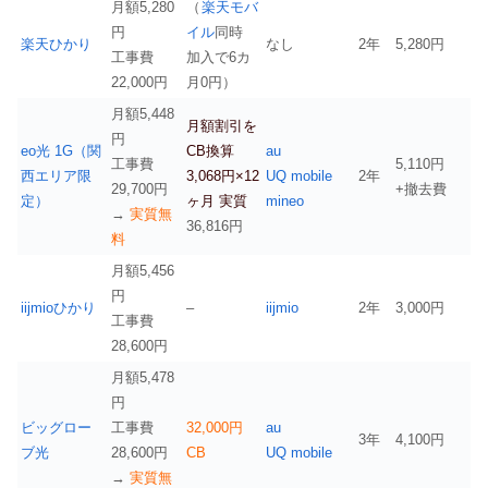
月額5,280
（
楽天モバ
円
イル
同時
楽天ひかり
なし
2年
5,280円
工事費
加入で6カ
22,000円
月0円）
月額5,448
月額割引を
円
eo光 1G（関
CB換算
au
工事費
5,110円
西エリア限
3,068円×12
UQ mobile
2年
29,700円
+撤去費
定）
ヶ月 実質
mineo
→
実質無
36,816円
料
月額5,456
円
iijmioひかり
–
iijmio
2年
3,000円
工事費
28,600円
月額5,478
円
ビッグロー
工事費
32,000円
au
3年
4,100円
ブ光
28,600円
CB
UQ mobile
→
実質無