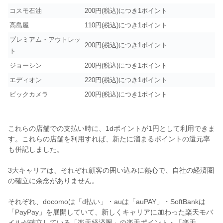
コスモ石油
200円(税込)につき1ポイント
高島屋
110円(税込)につき1ポイント
プレミアム・アウトレッ
200円(税込)につき1ポイント
ト
ジョーシン
200円(税込)につき1ポイント
エディオン
220円(税込)につき1ポイント
ビックカメラ
200円(税込)につき1ポイント
これらの店舗での支払い時に、1dポイントが1円として利用できま
す。これらの店舗を利用すれば、新たに溜まるポイントの還元率
も併記しました。
3大キャリアは、それぞれ顧客の囲い込みに熱心で、自社の経済圏
の確立に余念がありません。
それぞれ、docomoは「d払い」・auは「auPAY」・SoftBankは
「PayPay」を展開していて、新しくキャリアに加わった楽天モバ
イルが確立している「楽天経済圏」の楽天ポイント・「楽天