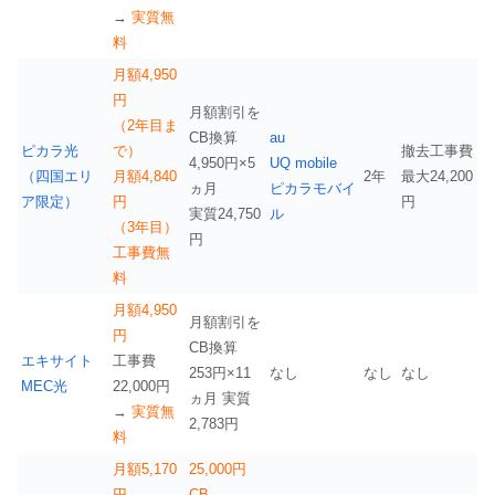
→
実質無
料
月額
4,950
円
月額割引を
（2年目ま
CB換算
au
ピカラ光
で）
撤去工事費
4,950円×5
UQ mobile
（四国エリ
月額4,840
2年
最大24,200
ヵ月
ピカラモバイ
ア限定）
円
円
実質24,750
ル
（3年目）
円
工事費無
料
月額4,950
月額割引を
円
CB換算
エキサイト
工事費
253円×11
なし
なし
なし
MEC光
22,000円
ヵ月 実質
→
実質無
2,783円
料
月額5,170
25,000円
円
CB