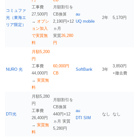
工事費
月額割引を
コミュファ
27,500円
CB換算
au
光（東海エ
2年
5,170円
→
オプシ
2,190円×12
UQ mobile
リア限定）
ョン加入
ヵ月
で実質無
実質
26,280
料
円
月額5,200
円
工事費
60,000円
3,850円
NURO 光
SoftBank
3年
44,000円
CB
+撤去費
→
実質無
料
月額5,280
月額割引を
円
CB換算
工事費
au
DTI光
440円×12
なし
なし
26,400円
DTI SIM
ヵ月 実質
→
実質無
5,280円
料