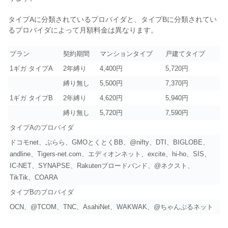
タイプAに分類されているプロバイダと、タイプBに分類されてい
るプロバイダによって月額料金は異なります。
プラン
契約期間
マンションタイプ
戸建てタイプ
1ギガ タイプA
2年縛り
4,400円
5,720円
縛り無し
5,500円
7,370円
1ギガ タイプB
2年縛り
4,620円
5,940円
縛り無し
5,720円
7,590円
タイプAのプロバイダ
ドコモnet、ぷらら、GMOとくとくBB、@nifty、DTI、BIGLOBE、
andline、Tigers-net.com、エディオンネット、excite、hi-ho、SIS、
IC-NET、SYNAPSE、Rakutenブロードバンド、@ネクスト、
TikTik、COARA
タイプBのプロバイダ
OCN、@TCOM、TNC、AsahiNet、WAKWAK、@ちゃんぷるネット