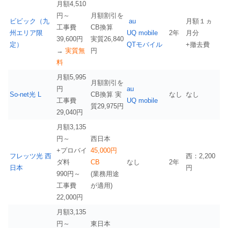
月額4,510
円～
月額割引を
ビビック（九
au
月額１ヵ
工事費
CB換算
州エリア限
UQ mobile
2年
月分
39,600円
実質26,840
定）
QTモバイル
+撤去費
→
実質無
円
料
月額5,995
月額割引を
円
au
So-net光 L
CB換算 実
なし
なし
工事費
UQ mobile
質29,975円
29,040円
月額3,135
円～
西日本
+プロバイ
45,000円
フレッツ光 西
西：2,200
ダ料
CB
なし
2年
日本
円
990円～
(業務用途
工事費
が適用)
22,000円
月額3,135
円～
東日本