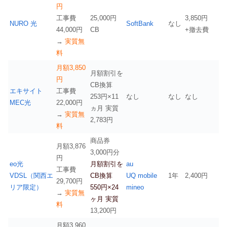
円
工事費
25,000円
3,850円
NURO 光
SoftBank
なし
44,000円
CB
+撤去費
→
実質無
料
月額3,850
月額割引を
円
CB換算
エキサイト
工事費
253円×11
なし
なし
なし
MEC光
22,000円
ヵ月 実質
→
実質無
2,783円
料
商品券
月額3,876
3,000円分
円
eo光
月額割引を
au
工事費
VDSL（関西エ
CB換算
UQ mobile
1年
2,400円
29,700円
リア限定）
550円×24
mineo
→
実質無
ヶ月 実質
料
13,200円
月額3,960